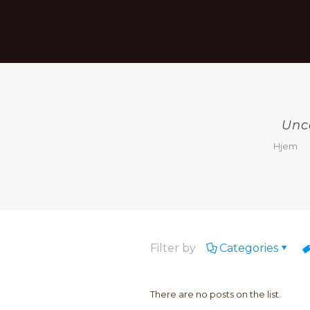
Unc
Hjem
Filter by
Categories
There are no posts on the list.