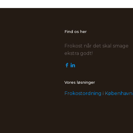
Find os her
Frokost når det skal smage
ekstra godt!
Vores løsninger
Frokostordning i København